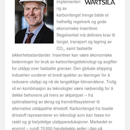
implementeri
ng av
karbonfangst trengs både et
helhetlig regelverk og gode
økonomiske insentiver.
Regelverket må definere krav til
fangst, transport og lagring av
CO₂, samt fastsette
sikkerhetsstandarder. Insentiver kan være økonomiske
belønninger for bruk av karbonfangstteknologi og avgifter
for utslipp over fastsatte grenser. Den globale shipping
industrien vurderer et bredt spekter av løsninger for å
redusere utslipp og nå de langsiktige klimamålene. Trolig
vil en kombinasjon av teknologier være nødvendig for å
dekke behovene på tvers av skipstyper – fra
optimalisering av skrog og fremdriftssystemer til
alternative utslippsfrie drivstoff. Karbonfangst fra fossile
drivstoff representerer en teknologi som kan fases inn
raskt og gi betydelige utslippsreduksjoner. Markedet er
enormt – rundt 70 000 handelsskip seiler i dag på