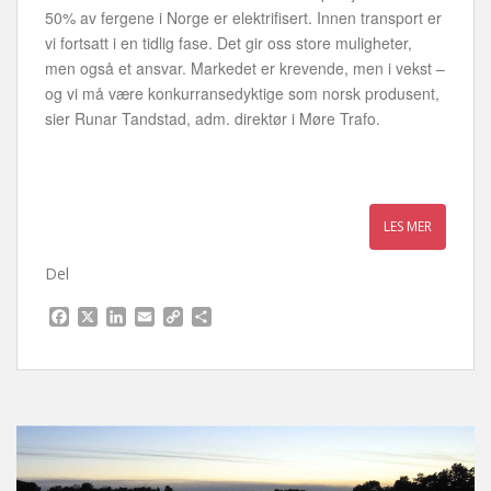
50% av fergene i Norge er elektrifisert. Innen transport er
vi fortsatt i en tidlig fase. Det gir oss store muligheter,
men også et ansvar. Markedet er krevende, men i vekst –
og vi må være konkurransedyktige som norsk produsent,
sier Runar Tandstad, adm. direktør i Møre Trafo.
Del
F
X
L
E
C
S
a
i
m
o
h
c
n
a
p
a
e
k
i
y
r
b
e
l
L
e
o
d
i
o
I
n
k
n
k