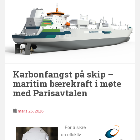
k
n
k
Karbonfangst på skip –
maritim bærekraft i møte
med Parisavtalen
mars 25, 2026
– For å sikre
en effektiv