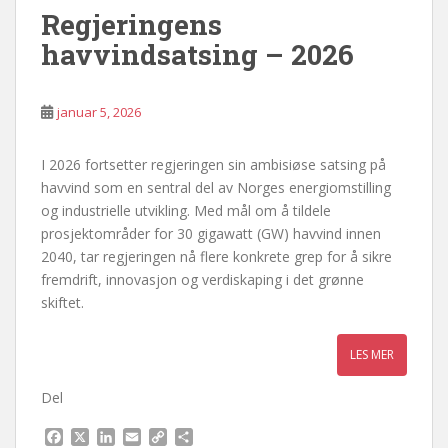
Regjeringens
havvindsatsing – 2026
januar 5, 2026
I 2026 fortsetter regjeringen sin ambisiøse satsing på
havvind som en sentral del av Norges energiomstilling
og industrielle utvikling. Med mål om å tildele
prosjektområder for 30 gigawatt (GW) havvind innen
2040, tar regjeringen nå flere konkrete grep for å sikre
fremdrift, innovasjon og verdiskaping i det grønne
skiftet.
Del
F
X
L
E
C
S