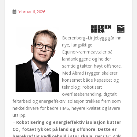
februar 6, 2026
Beerenberg–Linjebygg går inn i
nye, langsiktige
Equinor‑rammeavtaler på
landanleggene og holder
samtidig takten høyt offshore.
Med Altrad i ryggen skalerer
konsernet både kapasitet og
teknologi: robotisert
overflatebehandling, digitalt
feltarbeid og energieffektiv isolasjon trekkes frem som
nøkkeldrivere for bedre HMS, høyere kvalitet og lavere
utslipp.
–
Robotisering og energieffektiv isolasjon kutter
CO₂‑fotavtrykket på land og offshore. Dette er
bærekraftig vedlikehold i stor skala
, sier CEO Arild