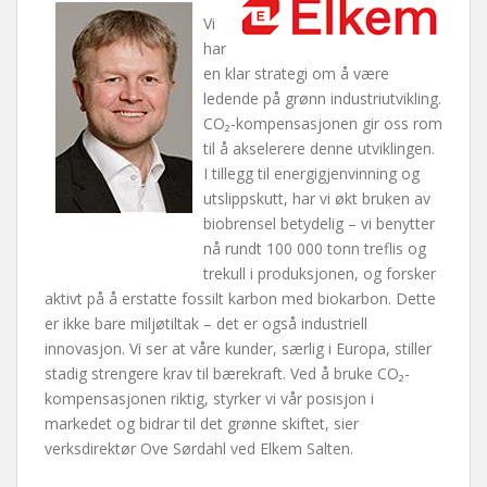
Vi
har
en klar strategi om å være
ledende på grønn industriutvikling.
CO₂-kompensasjonen gir oss rom
til å akselerere denne utviklingen.
I tillegg til energigjenvinning og
utslippskutt, har vi økt bruken av
biobrensel betydelig – vi benytter
nå rundt 100 000 tonn treflis og
trekull i produksjonen, og forsker
aktivt på å erstatte fossilt karbon med biokarbon. Dette
er ikke bare miljøtiltak – det er også industriell
innovasjon. Vi ser at våre kunder, særlig i Europa, stiller
stadig strengere krav til bærekraft. Ved å bruke CO₂-
kompensasjonen riktig, styrker vi vår posisjon i
markedet og bidrar til det grønne skiftet, sier
verksdirektør Ove Sørdahl ved Elkem Salten.