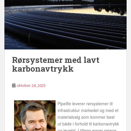
Rørsystemer med lavt
karbonavtrykk
oktober 24, 2025
Pipelife leverer rørsystemer til
infrastruktur markedet og med et
materialvalg som kommer best
ut både i forhold til karbonavtrykk
og levetid. I tillegg egner rørene