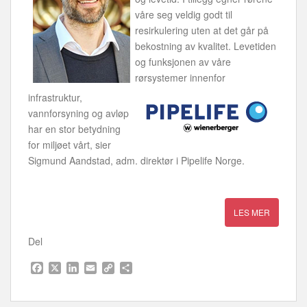
våre seg veldig godt til
resirkulering uten at det går på
bekostning av kvalitet. Levetiden
og funksjonen av våre
rørsystemer innenfor
infrastruktur,
vannforsyning og avløp
har en stor betydning
for miljøet vårt, sier
Sigmund Aandstad, adm. direktør i Pipelife Norge.
Del
F
X
L
E
C
S
a
i
m
o
h
c
n
a
p
a
e
k
i
y
r