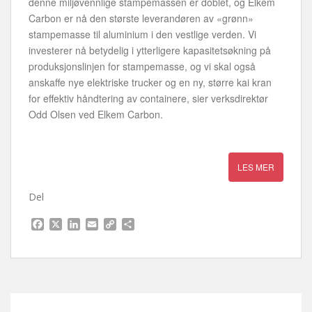
denne miljøvennlige stampemassen er doblet, og Elkem
Carbon er nå den største leverandøren av «grønn»
stampemasse til aluminium i den vestlige verden. Vi
investerer nå betydelig i ytterligere kapasitetsøkning på
produksjonslinjen for stampemasse, og vi skal også
anskaffe nye elektriske trucker og en ny, større kai kran
for effektiv håndtering av containere, sier verksdirektør
Odd Olsen ved Elkem Carbon.
Del
F
X
L
E
C
S
a
i
m
o
h
c
n
a
p
a
e
k
i
y
r
b
e
l
L
e
o
d
i
o
I
n