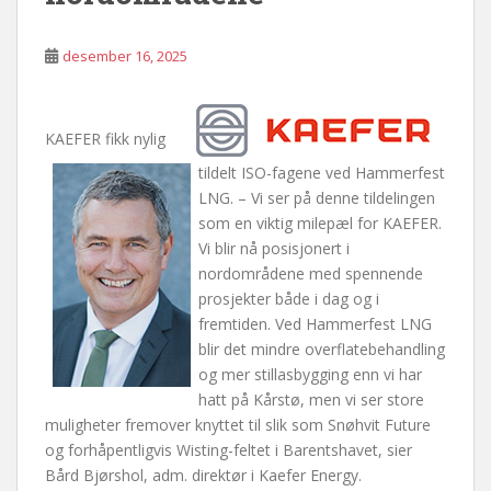
desember 16, 2025
KAEFER fikk nylig
tildelt ISO-fagene ved Hammerfest
LNG. – Vi ser på denne tildelingen
som en viktig milepæl for KAEFER.
Vi blir nå posisjonert i
nordområdene med spennende
prosjekter både i dag og i
fremtiden. Ved Hammerfest LNG
blir det mindre overflatebehandling
og mer stillasbygging enn vi har
hatt på Kårstø, men vi ser store
muligheter fremover knyttet til slik som Snøhvit Future
og forhåpentligvis Wisting-feltet i Barentshavet, sier
Bård Bjørshol, adm. direktør i Kaefer Energy.