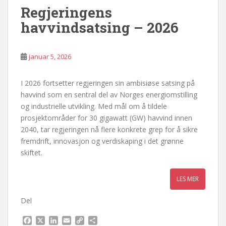
Regjeringens
havvindsatsing – 2026
januar 5, 2026
I 2026 fortsetter regjeringen sin ambisiøse satsing på
havvind som en sentral del av Norges energiomstilling
og industrielle utvikling. Med mål om å tildele
prosjektområder for 30 gigawatt (GW) havvind innen
2040, tar regjeringen nå flere konkrete grep for å sikre
fremdrift, innovasjon og verdiskaping i det grønne
skiftet.
Del
F
X
L
E
C
S