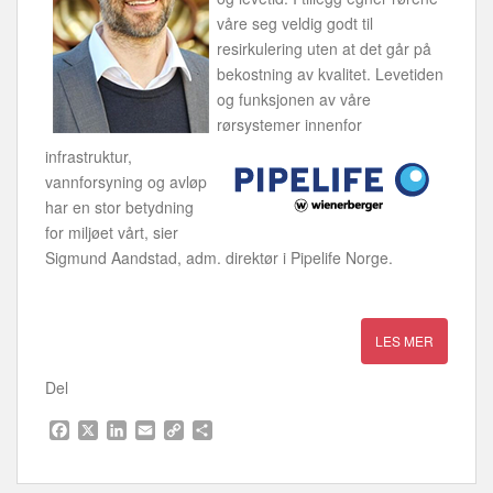
våre seg veldig godt til
resirkulering uten at det går på
bekostning av kvalitet. Levetiden
og funksjonen av våre
rørsystemer innenfor
infrastruktur,
vannforsyning og avløp
har en stor betydning
for miljøet vårt, sier
Sigmund Aandstad, adm. direktør i Pipelife Norge.
Del
F
X
L
E
C
S
a
i
m
o
h
c
n
a
p
a
e
k
i
y
r