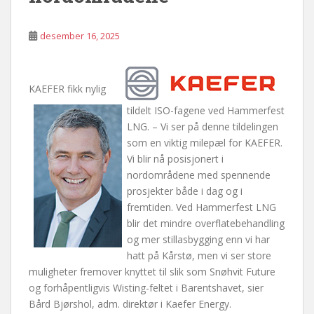
desember 16, 2025
KAEFER fikk nylig
tildelt ISO-fagene ved Hammerfest
LNG. – Vi ser på denne tildelingen
som en viktig milepæl for KAEFER.
Vi blir nå posisjonert i
nordområdene med spennende
prosjekter både i dag og i
fremtiden. Ved Hammerfest LNG
blir det mindre overflatebehandling
og mer stillasbygging enn vi har
hatt på Kårstø, men vi ser store
muligheter fremover knyttet til slik som Snøhvit Future
og forhåpentligvis Wisting-feltet i Barentshavet, sier
Bård Bjørshol, adm. direktør i Kaefer Energy.