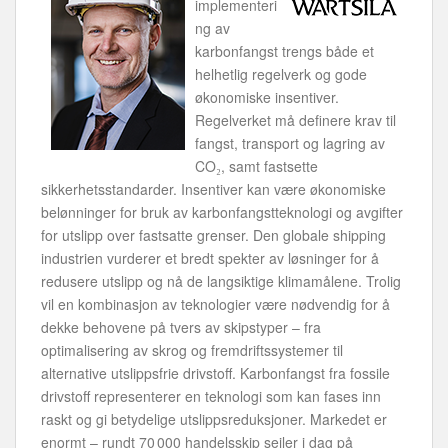
implementeri
ng av
karbonfangst trengs både et
helhetlig regelverk og gode
økonomiske insentiver.
Regelverket må definere krav til
fangst, transport og lagring av
CO₂, samt fastsette
sikkerhetsstandarder. Insentiver kan være økonomiske
belønninger for bruk av karbonfangstteknologi og avgifter
for utslipp over fastsatte grenser. Den globale shipping
industrien vurderer et bredt spekter av løsninger for å
redusere utslipp og nå de langsiktige klimamålene. Trolig
vil en kombinasjon av teknologier være nødvendig for å
dekke behovene på tvers av skipstyper – fra
optimalisering av skrog og fremdriftssystemer til
alternative utslippsfrie drivstoff. Karbonfangst fra fossile
drivstoff representerer en teknologi som kan fases inn
raskt og gi betydelige utslippsreduksjoner. Markedet er
enormt – rundt 70 000 handelsskip seiler i dag på