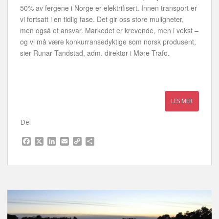
50% av fergene i Norge er elektrifisert. Innen transport er
vi fortsatt i en tidlig fase. Det gir oss store muligheter,
men også et ansvar. Markedet er krevende, men i vekst –
og vi må være konkurransedyktige som norsk produsent,
sier Runar Tandstad, adm. direktør i Møre Trafo.
Del
F
X
L
E
C
S
a
i
m
o
h
c
n
a
p
a
e
k
i
y
r
b
e
l
L
e
o
d
i
o
I
n
k
n
k