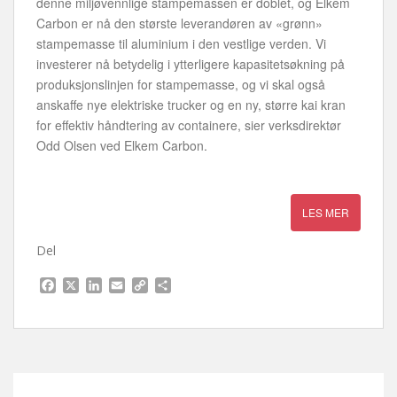
denne miljøvennlige stampemassen er doblet, og Elkem
Carbon er nå den største leverandøren av «grønn»
stampemasse til aluminium i den vestlige verden. Vi
investerer nå betydelig i ytterligere kapasitetsøkning på
produksjonslinjen for stampemasse, og vi skal også
anskaffe nye elektriske trucker og en ny, større kai kran
for effektiv håndtering av containere, sier verksdirektør
Odd Olsen ved Elkem Carbon.
Del
F
X
L
E
C
S
a
i
m
o
h
c
n
a
p
a
e
k
i
y
r
b
e
l
L
e
o
d
i
o
I
n