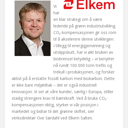
Vi
har
en klar strategi om å være
ledende på grønn industriutvikling.
CO₂-kompensasjonen gir oss rom
til å akselerere denne utviklingen.
I tillegg til energigjenvinning og
utslippskutt, har vi økt bruken av
biobrensel betydelig – vi benytter
nå rundt 100 000 tonn treflis og
trekull i produksjonen, og forsker
aktivt på å erstatte fossilt karbon med biokarbon. Dette
er ikke bare miljøtiltak – det er også industriell
innovasjon. Vi ser at våre kunder, særlig i Europa, stiller
stadig strengere krav til bærekraft. Ved å bruke CO₂-
kompensasjonen riktig, styrker vi vår posisjon i
markedet og bidrar til det grønne skiftet, sier
verksdirektør Ove Sørdahl ved Elkem Salten.