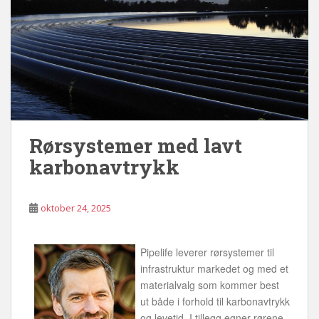
Rørsystemer med lavt
karbonavtrykk
oktober 24, 2025
Pipelife leverer rørsystemer til
infrastruktur markedet og med et
materialvalg som kommer best
ut både i forhold til karbonavtrykk
og levetid. I tillegg egner rørene