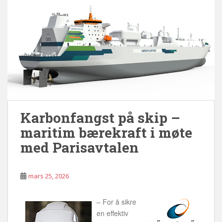
k
n
k
Karbonfangst på skip –
maritim bærekraft i møte
med Parisavtalen
mars 25, 2026
– For å sikre
en effektiv