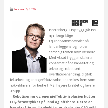
februar 6, 2026
Beerenberg–Linjebygg går inn i
nye, langsiktige
Equinor‑rammeavtaler på
landanleggene og holder
samtidig takten høyt offshore.
Med Altrad i ryggen skalerer
konsernet både kapasitet og
teknologi: robotisert
overflatebehandling, digitalt
feltarbeid og energieffektiv isolasjon trekkes frem som
nøkkeldrivere for bedre HMS, høyere kvalitet og lavere
utslipp.
–
Robotisering og energieffektiv isolasjon kutter
CO₂‑fotavtrykket på land og offshore. Dette er
bærekraftig vedlikehold i stor skala
, sier CEO Arild