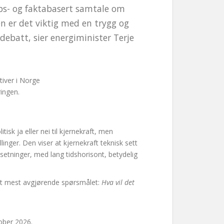
ps- og faktabasert samtale om
en er det viktig med en trygg og
debatt, sier energiminister Terje
tiver i Norge
ringen.
isk ja eller nei til kjernekraft, men
inger. Den viser at kjernekraft teknisk sett
etninger, med lang tidshorisont, betydelig
det mest avgjørende spørsmålet:
Hva vil det
tober 2026.