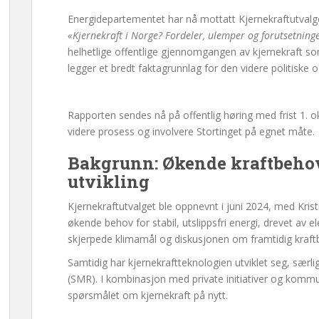
Energidepartementet har nå mottatt Kjernekraftutvalg
«Kjernekraft i Norge? Fordeler, ulemper og forutsetnin
helhetlige offentlige gjennomgangen av kjernekraft so
legger et bredt faktagrunnlag for den videre politisk
Rapporten sendes nå på offentlig høring med frist 1. o
videre prosess og involvere Stortinget på egnet måte.
Bakgrunn: Økende kraftbehov
utvikling
Kjernekraftutvalget ble oppnevnt i juni 2024, med Kris
økende behov for stabil, utslippsfri energi, drevet av ele
skjerpede klimamål og diskusjonen om framtidig kraft
Samtidig har kjernekraftteknologien utviklet seg, sær
(SMR). I kombinasjon med private initiativer og kommu
spørsmålet om kjernekraft på nytt.