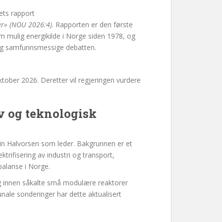
ets rapport
ger» (NOU 2026:4)
. Rapporten er den første
m mulig energikilde i Norge siden 1978, og
e og samfunnsmessige debatten.
ktober 2026. Deretter vil regjeringen vurdere
 og teknologisk
tin Halvorsen som leder. Bakgrunnen er et
ktrifisering av industri og transport,
balanse i Norge.
lig innen såkalte små modulære reaktorer
nale sonderinger har dette aktualisert