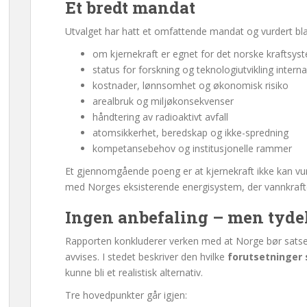
Et bredt mandat
Utvalget har hatt et omfattende mandat og vurdert bla
om kjernekraft er egnet for det norske kraftsys
status for forskning og teknologiutvikling intern
kostnader, lønnsomhet og økonomisk risiko
arealbruk og miljøkonsekvenser
håndtering av radioaktivt avfall
atomsikkerhet, beredskap og ikke-spredning
kompetansebehov og institusjonelle rammer
Et gjennomgående poeng er at kjernekraft ikke kan v
med Norges eksisterende energisystem, der vannkraften
Ingen anbefaling – men tydel
Rapporten konkluderer verken med at Norge bør satse på
avvises. I stedet beskriver den hvilke
forutsetninger
kunne bli et realistisk alternativ.
Tre hovedpunkter går igjen: