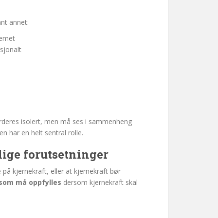
nt annet:
temet
asjonalt
urderes isolert, men må ses i sammenheng
 har en helt sentral rolle.
ige forutsetninger
 kjernekraft, eller at kjernekraft bør
 som må oppfylles
dersom kjernekraft skal