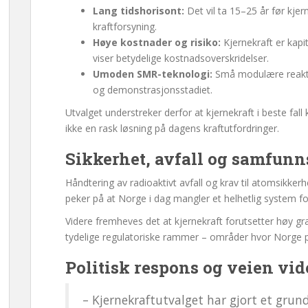
Lang tidshorisont:
Det vil ta 15–25 år før kjern
kraftforsyning.
Høye kostnader og risiko:
Kjernekraft er kapit
viser betydelige kostnadsoverskridelser.
Umoden SMR-teknologi:
Små modulære reaktor
og demonstrasjonsstadiet.
Utvalget understreker derfor at kjernekraft i beste fal
ikke en rask løsning på dagens kraftutfordringer.
Sikkerhet, avfall og samfunns
Håndtering av radioaktivt avfall og krav til atomsikkerh
peker på at Norge i dag mangler et helhetlig system for
Videre fremheves det at kjernekraft forutsetter høy gr
tydelige regulatoriske rammer – områder hvor Norge pe
Politisk respons og veien vid
– Kjernekraftutvalget har gjort et grun