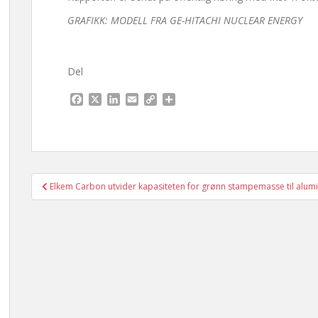
GRAFIKK: MODELL FRA GE-HITACHI NUCLEAR ENERGY
Del
F
X
L
E
C
S
a
i
m
o
h
c
n
a
p
a
e
k
i
y
r
b
e
l
L
e
o
d
i
o
I
n
Innleggsnavigasjon
Elkem Carbon utvider kapasiteten for grønn stampemasse til alum
k
n
k