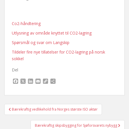
Co2-håndtering
Utlysning av område knyttet til CO2-lagring
Spørsmål og svar om Langskip
Tildeler fire nye tillatelser for CO2-lagring på norsk
sokkel
Del
F
X
L
E
C
S
a
i
m
o
h
c
n
a
p
a
e
k
i
y
r
b
e
l
L
e
Innleggsnavigasjon
o
d
i
Bærekraftig vedlikehold fra Norges største ISO aktør
o
I
n
k
n
k
Bærekraftig skipsbygging for Sjøforsvarets nybygg