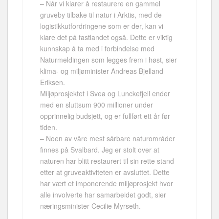
– Når vi klarer å restaurere en gammel
gruveby tilbake til natur i Arktis, med de
logistikkutfordringene som er der, kan vi
klare det på fastlandet også. Dette er viktig
kunnskap å ta med i forbindelse med
Naturmeldingen som legges frem i høst, sier
klima- og miljøminister Andreas Bjelland
Eriksen.
Miljøprosjektet i Svea og Lunckefjell ender
med en sluttsum 900 millioner under
opprinnelig budsjett, og er fullført ett år før
tiden.
– Noen av våre mest sårbare naturområder
finnes på Svalbard. Jeg er stolt over at
naturen har blitt restaurert til sin rette stand
etter at gruveaktiviteten er avsluttet. Dette
har vært et imponerende miljøprosjekt hvor
alle involverte har samarbeidet godt, sier
næringsminister Cecilie Myrseth.