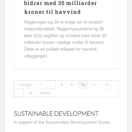
bidrar med 35 milliarder
kroner til havvind
Regjeringen og SV er enige om et revidert
nasjonalbudsjett. Regjeringspartiene og SV
øker CO2-avgiften og vil bidra med minst 35
milliarder kroner i statlige midler til havvind.
Dette er en politisk milepæl for havvind-
utbyggingen.
« Forrige
1
…
8
9
10
11
12
…
18
Neste »
In support of the
Sustainable Development Goals
.