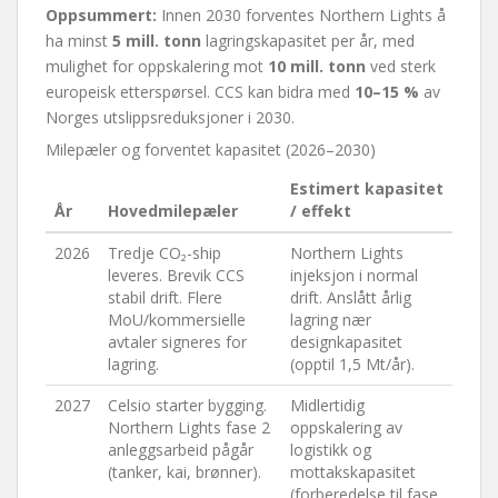
Oppsummert:
Innen 2030 forventes Northern Lights å
ha minst
5 mill. tonn
lagringskapasitet per år, med
mulighet for oppskalering mot
10 mill. tonn
ved sterk
europeisk etterspørsel. CCS kan bidra med
10–15 %
av
Norges utslippsreduksjoner i 2030.
Milepæler og forventet kapasitet (2026–2030)
Estimert kapasitet
År
Hovedmilepæler
/ effekt
2026
Tredje CO₂-ship
Northern Lights
leveres. Brevik CCS
injeksjon i normal
stabil drift. Flere
drift. Anslått årlig
MoU/kommersielle
lagring nær
avtaler signeres for
designkapasitet
lagring.
(opptil 1,5 Mt/år).
2027
Celsio starter bygging.
Midlertidig
Northern Lights fase 2
oppskalering av
anleggsarbeid pågår
logistikk og
(tanker, kai, brønner).
mottakskapasitet
(forberedelse til fase