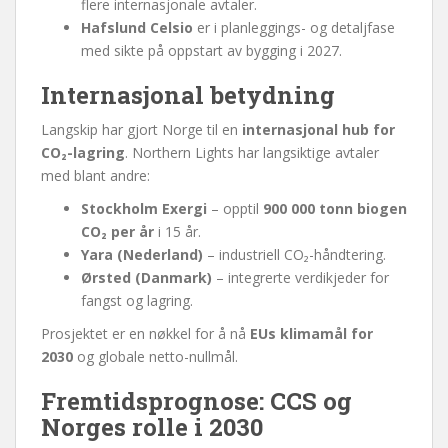
flere internasjonale avtaler.
Hafslund Celsio
er i planleggings- og detaljfase
med sikte på oppstart av bygging i 2027.
Internasjonal betydning
Langskip har gjort Norge til en
internasjonal hub for
CO₂-lagring
. Northern Lights har langsiktige avtaler
med blant andre:
Stockholm Exergi
– opptil
900 000 tonn biogen
CO₂ per år
i 15 år.
Yara (Nederland)
– industriell CO₂-håndtering.
Ørsted (Danmark)
– integrerte verdikjeder for
fangst og lagring.
Prosjektet er en nøkkel for å nå
EUs klimamål for
2030
og globale netto-nullmål.
Fremtidsprognose: CCS og
Norges rolle i 2030