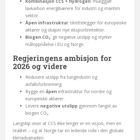
Kombinasjon CCS + hydrogen
: muliggjør
lavkarbon energibærere for industri og maritim
sektor.
Åpen infrastruktur
: tilrettelegger for europeiske
aktører og skaper nye eksportinntekter.
Biogen CO₂
: gir negative utslipp og styrker
måloppnåelse i EU og Norge.
Regjeringens ambisjon for
2026 og videre
Redusere utslipp fra tungindustri og
avfallsforbrenning.
Bygge en
åpen
infrastruktur for norske og
europeiske aktører.
Levere
negative utslipp
gjennom fangst av
biogen CO₂.
Langskip viser at CCS ikke lenger er en visjon, men en
realitet – og at Norge tar en ledende rolle i den globale
klimadugnaden.