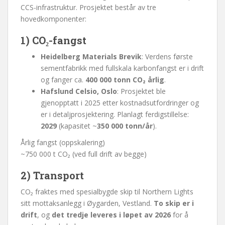
CCS-infrastruktur. Prosjektet består av tre
hovedkomponenter:
1) CO₂-fangst
Heidelberg Materials Brevik
: Verdens første
sementfabrikk med fullskala karbonfangst er i drift
og fanger ca.
400 000 tonn CO₂ årlig
.
Hafslund Celsio, Oslo
: Prosjektet ble
gjenopptatt i 2025 etter kostnadsutfordringer og
er i detaljprosjektering. Planlagt ferdigstillelse:
2029
(kapasitet ~
350 000 tonn/år
).
Årlig fangst (oppskalering)
~750 000 t CO₂ (ved full drift av begge)
2) Transport
CO₂ fraktes med spesialbygde skip til Northern Lights
sitt mottaksanlegg i Øygarden, Vestland.
To skip er i
drift
, og
det tredje leveres i løpet av 2026
for å