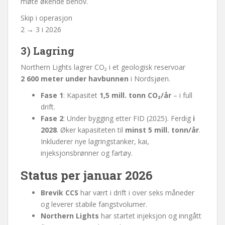
møte økende behov.
Skip i operasjon
2 → 3 i 2026
3) Lagring
Northern Lights lagrer CO₂ i et geologisk reservoar
2 600 meter under havbunnen
i Nordsjøen.
Fase 1
: Kapasitet
1,5 mill. tonn CO₂/år
– i full
drift.
Fase 2
: Under bygging etter FID (2025). Ferdig
i
2028
. Øker kapasiteten til
minst 5 mill. tonn/år
.
Inkluderer nye lagringstanker, kai,
injeksjonsbrønner og fartøy.
Status per januar 2026
Brevik CCS
har vært i drift i over seks måneder
og leverer stabile fangstvolumer.
Northern Lights
har startet injeksjon og inngått