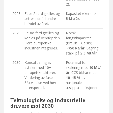
2).
2028
Fase 2 ferdigstilles og
Kapasitet øker til ≥
settes i drift i andre
5 Mt/år
.
halvdel av året.
2029
Celsio ferdigstilles og
Norsk
kobles på verdikjeden.
fangstkapasitet
Flere europeiske
(Brevik + Celsio)
industrier integreres.
~
750 kt/år
. Lagring
stabil på ≥
5 Mt/år
.
2030
Konsolidering av
Potensial for
avtaler med 10+
skalering mot
10 Mt/
europeiske aktører.
år
. CCS bidrar med
Vurdering av fase
10–15 %
av
3/utvidelse ved høy
nasjonale
etterspørsel.
utslippsreduksjoner.
Teknologiske og industrielle
drivere mot 2030