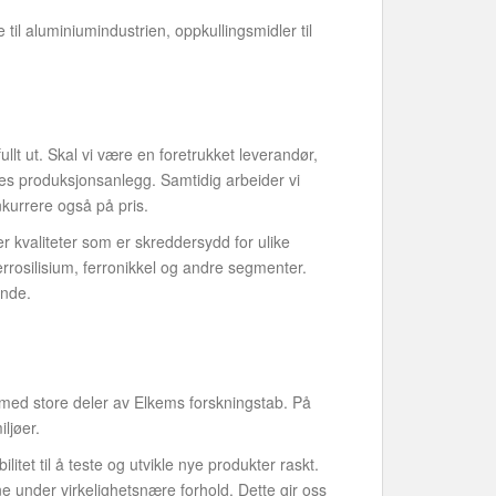
l aluminiumindustrien, oppkullingsmidler til
ullt ut. Skal vi være en foretrukket leverandør,
nes produksjonsanlegg. Samtidig arbeider vi
nkurrere også på pris.
ler kvaliteter som er skreddersydd for ulike
rrosilisium, ferronikkel og andre segmenter.
ende.
rk med store deler av Elkems forskningstab. På
ljøer.
itet til å teste og utvikle nye produkter raskt.
e under virkelighetsnære forhold. Dette gir oss