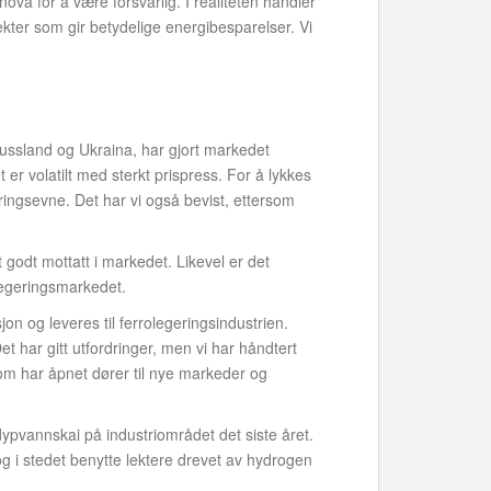
va for å være forsvarlig. I realiteten handler
sjekter som gir betydelige energibesparelser. Vi
ussland og Ukraina, har gjort markedet
er volatilt med sterkt prispress. For å lykkes
veringsevne. Det har vi også bevist, ettersom
 godt mottatt i markedet. Likevel er det
olegeringsmarkedet.
n og leveres til ferrolegeringsindustrien.
t har gitt utfordringer, men vi har håndtert
 som har åpnet dører til nye markeder og
 dypvannskai på industriområdet det siste året.
og i stedet benytte lektere drevet av hydrogen