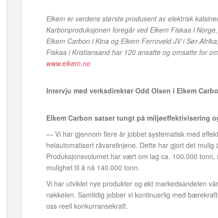
Elkem er verdens største produsent av elektrisk kalsine
Karbonproduksjonen foregår ved Elkem Fiskaa i Norge, C
Elkem Carbon i Kina og Elkem Ferroveld JV i Sør-Afrik
Fiskaa i Kristiansand har 120 ansatte og omsatte for om 
www.elkem.no
Intervju med verksdirektør Odd Olsen i Elkem Carb
Elkem Carbon satser tungt på miljøeffektivisering o
— Vi har gjennom flere år jobbet systematisk med effekt
helautomatisert råvarelinjene. Dette har gjort det muli
Produksjonsvolumet har vært om lag ca. 100.000 tonn, 
mulighet til å nå 140.000 tonn.
Vi har utviklet nye produkter og økt markedsandelen vår. K
nøkkelen. Samtidig jobber vi kontinuerlig med bærekraft 
oss reell konkurransekraft.