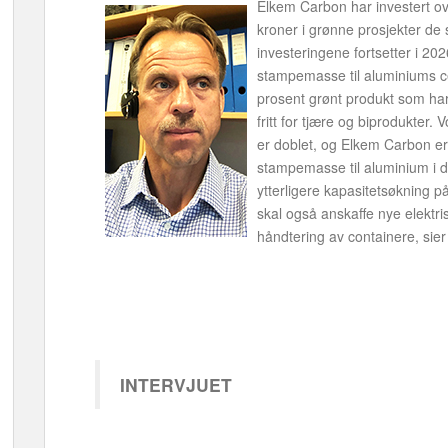
Elkem Carbon har investert ov
kroner i grønne prosjekter de 
investeringene fortsetter i 20
stampemasse til aluminiums cell
prosent grønt produkt som har
fritt for tjære og biprodukte
er doblet, og Elkem Carbon e
stampemasse til aluminium i de
ytterligere kapasitetsøkning 
skal også anskaffe nye elektris
håndtering av containere, sie
INTERVJUET