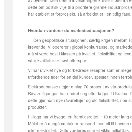
av ovnene. Men denne investeringen krever støtte fra Eno
dette om politisk vilje til å prioritere grønne industripro
har etablert et forprosjekt, så arbeidet er i en tidlig fase.
Hvordan vurderer du markedssituasjonen?
— Den geopolitiske situasjonen, særlig krigen mellom R
krevende. Vi opererer i global konkurranse, og markedet 
må vi være best i klassen på kvalitet, fleksibilitet og le
våre kvaliteter er høyt etterspurt.
Vi har utviklet nye og forbedrede resepter som er meget
utfordrende tider for en del kunder, spesielt innen ferr
Elektrodemasse utgjør omlag 70 prosent av vår produksjo
Råvaretilgangen har endret seg etter krigen i Ukraina. De
dette gjennom nye råvarelinjer og økt fleksibilitet, noe
produkter.
I tillegg har vi bygget en fremtidsrettet, 110 meter lang
Målet er å unngå containertransport med bil til havnen 
eller elektrisitet. Dette vurderes som et viktig miljøtiltak.