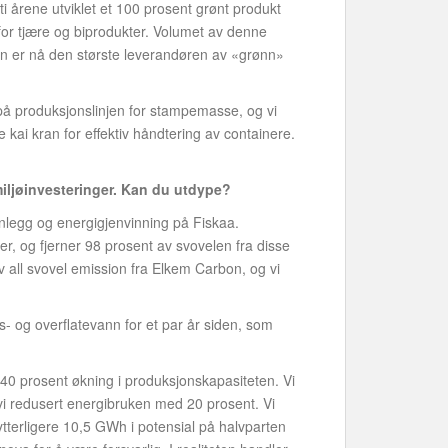
ti årene utviklet et 100 prosent grønt produkt
 for tjære og biprodukter. Volumet av denne
n er nå den største leverandøren av «grønn»
g på produksjonslinjen for stampemasse, og vi
e kai kran for effektiv håndtering av containere.
iljøinvesteringer. Kan du utdype?
anlegg og energigjenvinning på Fiskaa.
er, og fjerner 98 prosent av svovelen fra disse
v all svovel emission fra Elkem Carbon, og vi
ss- og overflatevann for et par år siden, som
 40 prosent økning i produksjonskapasiteten. Vi
vi redusert energibruken med 20 prosent. Vi
ytterligere 10,5 GWh i potensial på halvparten