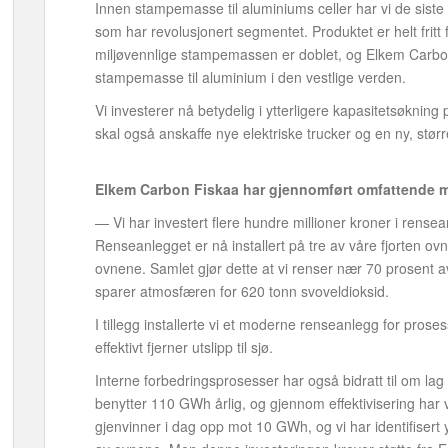
Innen stampemasse til aluminiums celler har vi de siste 
som har revolusjonert segmentet. Produktet er helt fritt
miljøvennlige stampemassen er doblet, og Elkem Carbo
stampemasse til aluminium i den vestlige verden.
Vi investerer nå betydelig i ytterligere kapasitetsøknin
skal også anskaffe nye elektriske trucker og en ny, størr
Elkem Carbon Fiskaa har gjennomført omfattende m
— Vi har investert flere hundre millioner kroner i rense
Renseanlegget er nå installert på tre av våre fjorten ovn
ovnene. Samlet gjør dette at vi renser nær 70 prosent a
sparer atmosfæren for 620 tonn svoveldioksid.
I tillegg installerte vi et moderne renseanlegg for prose
effektivt fjerner utslipp til sjø.
Interne forbedringsprosesser har også bidratt til om lag
benytter 110 GWh årlig, og gjennom effektivisering har 
gjenvinner i dag opp mot 10 GWh, og vi har identifisert 