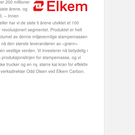
er 200 millioner
siste årene, og
26. – Innen
er har vi de siste ti årene utviklet et 100
 revolusjonert segmentet. Produktet er helt
r. Volumet av denne miljøvennlige stampemassen
r nå den største leverandøren av «grønn»
n vestlige verden. Vi investerer nå betydelig i
på produksjonslinjen for stampemasse, og vi
ke trucker og en ny, større kai kran for effektiv
r verksdirektør Odd Olsen ved Elkem Carbon.