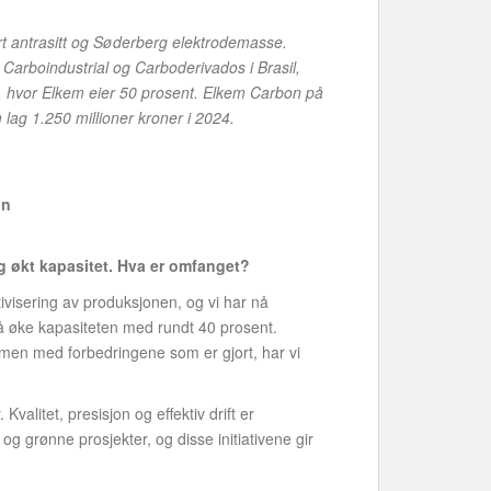
rt antrasitt og Søderberg elektrodemasse.
arboindustrial og Carboderivados i Brasil,
a, hvor Elkem eier 50 prosent. Elkem Carbon på
lag 1.250 millioner kroner i 2024.
on
g økt kapasitet. Hva er omfanget?
ivisering av produksjonen, og vi har nå
g å øke kapasiteten med rundt 40 prosent.
men med forbedringene som er gjort, har vi
valitet, presisjon og effektiv drift er
og grønne prosjekter, og disse initiativene gir