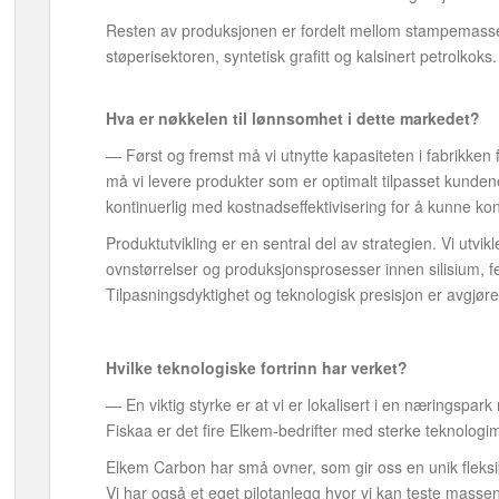
Resten av produksjonen er fordelt mellom stampemasse ti
støperisektoren, syntetisk grafitt og kalsinert petrolkoks.
Hva er nøkkelen til lønnsomhet i dette markedet?
— Først og fremst må vi utnytte kapasiteten i fabrikken f
må vi levere produkter som er optimalt tilpasset kunde
kontinuerlig med kostnadseffektivisering for å kunne ko
Produktutvikling er en sentral del av strategien. Vi utvik
ovnstørrelser og produksjonsprosesser innen silisium, fe
Tilpasningsdyktighet og teknologisk presisjon er avgjør
Hvilke teknologiske fortrinn har verket?
— En viktig styrke er at vi er lokalisert i en næringspa
Fiskaa er det fire Elkem-bedrifter med sterke teknologimi
Elkem Carbon har små ovner, som gir oss en unik fleksibil
Vi har også et eget pilotanlegg hvor vi kan teste massen