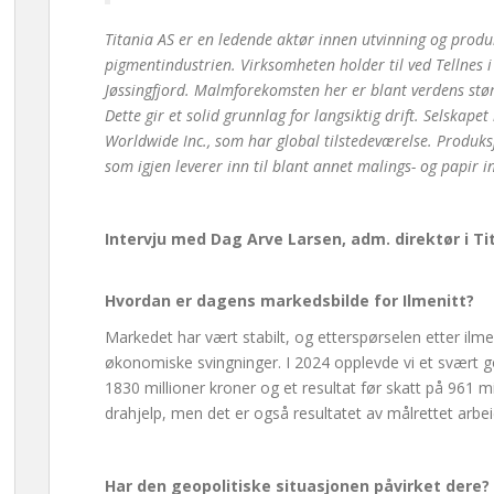
Titania AS er en ledende aktør innen utvinning og produk
pigmentindustrien. Virksomheten holder til ved Tellnes
Jøssingfjord. Malmforekomsten her er blant verdens stør
Dette gir et solid grunnlag for langsiktig drift. Selskape
Worldwide Inc., som har global tilstedeværelse. Produksj
som igjen leverer inn til blant annet malings- og papir i
Intervju med Dag Arve Larsen, adm. direktør i Ti
Hvordan er dagens markedsbilde for Ilmenitt?
Markedet har vært stabilt, og etterspørselen etter ilmen
økonomiske svingninger. I 2024 opplevde vi et svært
1830 millioner kroner og et resultat før skatt på 961 mil
drahjelp, men det er også resultatet av målrettet arbei
Har den geopolitiske situasjonen påvirket dere?