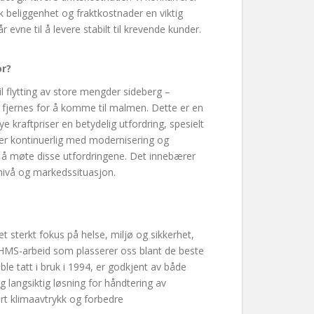
k beliggenhet og fraktkostnader en viktig
r evne til å levere stabilt til krevende kunder.
or?
l flytting av store mengder sideberg –
 fjernes for å komme til malmen. Dette er en
e kraftpriser en betydelig utfordring, spesielt
er kontinuerlig med modernisering og
or å møte disse utfordringene. Det innebærer
snivå og markedssituasjon.
et sterkt fokus på helse, miljø og sikkerhet,
HMS-arbeid som plasserer oss blant de beste
e tatt i bruk i 1994, er godkjent av både
 langsiktig løsning for håndtering av
årt klimaavtrykk og forbedre