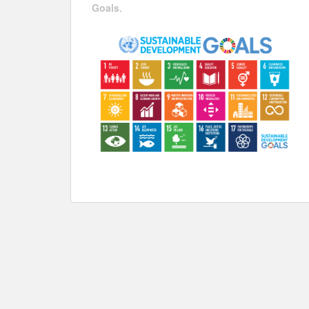
Goals
.