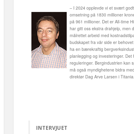
– I 2024 opplevde vi et svært go
omsetning på 1830 millioner kroner
på 961 millioner. Det er All-time H
har gitt oss ekstra drahjelp, men d
målrettet arbeid med kostnadstilpasn
budskapet fra vår side er behovet
ha en bærekraftig bergverksindustri
planlegging og investeringer. Det h
reguleringer. Bergindustrien kan sp
må også myndighetene bidra med 
direktør Dag Arve Larsen i Titania
INTERVJUET