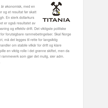
dt år økonomisk, med en
 og et resultat før skatt
igh. En sterk dollarkurs
et er også resultatet av
ing og effektiv drift. Det viktigste politiske
 for forutsigbare rammebetingelser. Skal Norge
, må det legges til rette for langsiktig
andler om stabile vilkår for drift og klare
ille en viktig rolle i det grønne skiftet, men da
rammeverk som gjør det mulig, sier adm.
.