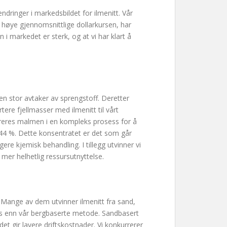
 endringer i markedsbildet for ilmenitt. Vår
n høye gjennomsnittlige dollarkursen, har
n i markedet er sterk, og at vi har klart å
en stor avtaker av sprengstoff. Deretter
ere fjellmasser med ilmenitt til vårt
reres malmen i en kompleks prosess for å
t 44 %. Dette konsentratet er det som går
ere kjemisk behandling. I tillegg utvinner vi
mer helhetlig ressursutnyttelse.
. Mange av dem utvinner ilmenitt fra sand,
ss enn vår bergbaserte metode. Sandbasert
det gir lavere driftskostnader. Vi konkurrerer