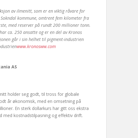
sjon av ilmenitt, som er en viktig råvare for
 i Sokndal kommune, omtrent fem kilometer fra
ste, med reserver på rundt 200 millioner tonn.
t har ca. 250 ansatte og er en del av Kronos
onen går i sin helhet til pigment-industrien
ndustrien
www.kronosww.com
tania AS
itt holder seg godt, til tross for globale
 godt år økonomisk, med en omsetning på
lioner. En sterk dollarkurs har gitt oss ekstra
d med kostnadstilpasning og effektiv drift.