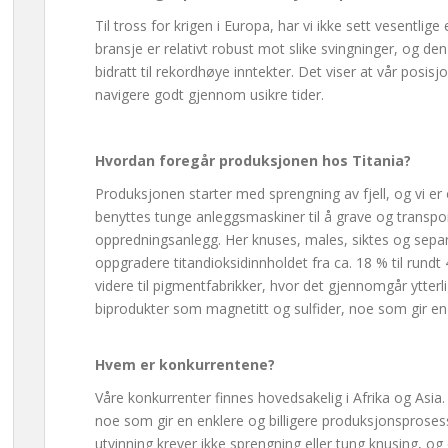
Til tross for krigen i Europa, har vi ikke sett vesentlige
bransje er relativt robust mot slike svingninger, og de
bidratt til rekordhøye inntekter. Det viser at vår posisjo
navigere godt gjennom usikre tider.
Hvordan foregår produksjonen hos Titania?
Produksjonen starter med sprengning av fjell, og vi er 
benyttes tunge anleggsmaskiner til å grave og transport
oppredningsanlegg. Her knuses, males, siktes og sepa
oppgradere titandioksidinnholdet fra ca. 18 % til rund
videre til pigmentfabrikker, hvor det gjennomgår ytterlig
biprodukter som magnetitt og sulfider, noe som gir en 
Hvem er konkurrentene?
Våre konkurrenter finnes hovedsakelig i Afrika og Asia
noe som gir en enklere og billigere produksjonsprose
utvinning krever ikke sprengning eller tung knusing, og 