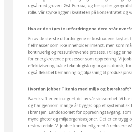
også med gruver i Øst-Europa, og her spiller geografis
rolle. Vår styrke ligger i kvaliteten på konsentratet og vå
Hva er de største utfordringene dere står overf
En av de største utfordringene er kostnadene knyttet ti
fjellmasser som ikke inneholder ilmenitt, men som må
kontinuerlig og ressurskrevende prosess. I tillegg er høy
for energikrevende prosesser som oppredning. Vi jobb
effektivisering, både teknologisk og organisatorisk, f
også fleksibel bemanning og tilpasning til produksjon
Hvordan jobber Titania med miljø og bærekraft?
Bærekraft er en integrert del av vår virksomhet. Vi har 
og har gjennom mange år bygget opp et systematisk 
i bransjen. Landdeponiet for oppredningsavgang, som bl
myndigheter og miljøorganisasjoner. Det er en trygg og
restmateriale. Vi jobber kontinuerlig med å redusere v