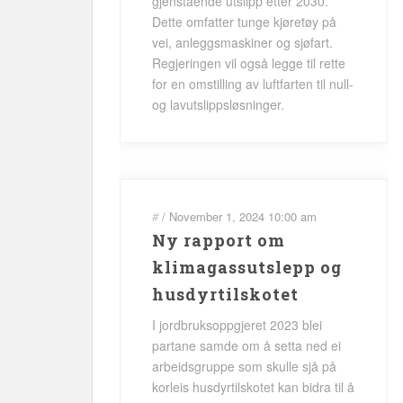
gjenstående utslipp etter 2030.
Dette omfatter tunge kjøretøy på
vei, anleggsmaskiner og sjøfart.
Regjeringen vil også legge til rette
for en omstilling av luftfarten til null-
og lavutslippsløsninger.
#
/
November 1, 2024
10:00 am
Ny rapport om
klimagassutslepp og
husdyrtilskotet
I jordbruksoppgjeret 2023 blei
partane samde om å setta ned ei
arbeidsgruppe som skulle sjå på
korleis husdyrtilskotet kan bidra til å