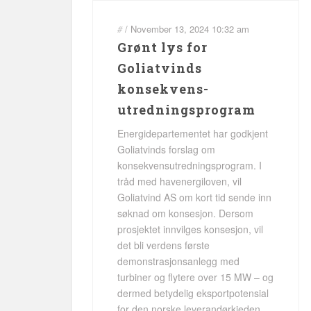
#
/
November 13, 2024
10:32 am
Grønt lys for
Goliatvinds
konsekvens-
utredningsprogram
Energidepartementet har godkjent
Goliatvinds forslag om
konsekvensutredningsprogram. I
tråd med havenergiloven, vil
Goliatvind AS om kort tid sende inn
søknad om konsesjon. Dersom
prosjektet innvilges konsesjon, vil
det bli verdens første
demonstrasjonsanlegg med
turbiner og flytere over 15 MW – og
dermed betydelig eksportpotensial
for den norske leverandørkjeden