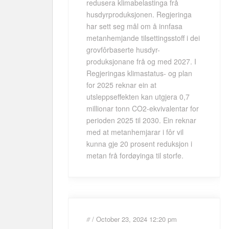
redusera klimabelastinga frå
husdyrproduksjonen. Regjeringa
har sett seg mål om å innfasa
metanhemjande tilsettingsstoff i dei
grovfôrbaserte husdyr-
produksjonane frå og med 2027. I
Regjeringas klimastatus- og plan
for 2025 reknar ein at
utsleppseffekten kan utgjera 0,7
millionar tonn CO2-ekvivalentar for
perioden 2025 til 2030. Ein reknar
med at metanhemjarar i fôr vil
kunna gje 20 prosent reduksjon i
metan frå fordøyinga til storfe.
#
/
October 23, 2024
12:20 pm